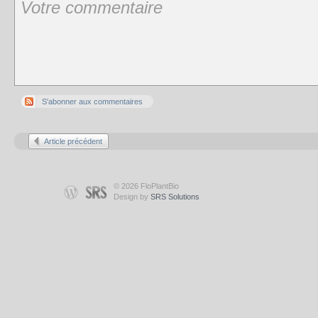
S'abonner aux commentaires
Article précédent
© 2026 FloPlantBio
Design by
SRS Solutions