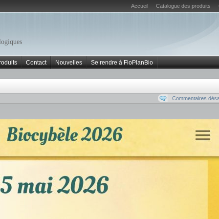
Accueil
Catalogue des produits
logiques
roduits
Contact
Nouvelles
Se rendre à FloPlanBio
Commentaires désa