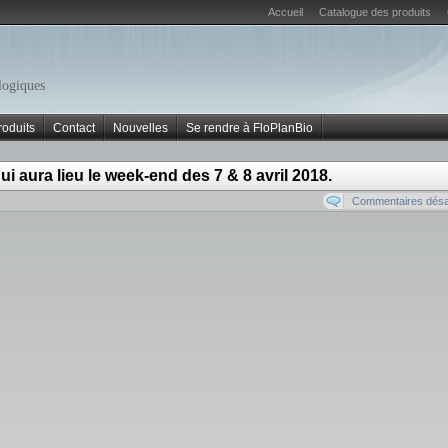
Accueil
Catalogue des produits
logiques
roduits
Contact
Nouvelles
Se rendre à FloPlanBio
i aura lieu le week-end des 7 & 8 avril 2018.
Commentaires désa