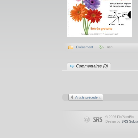
Événement
rien
Commentaires (0)
Article précédent
© 2026 FloPlantBio
Design by
SRS Soluti