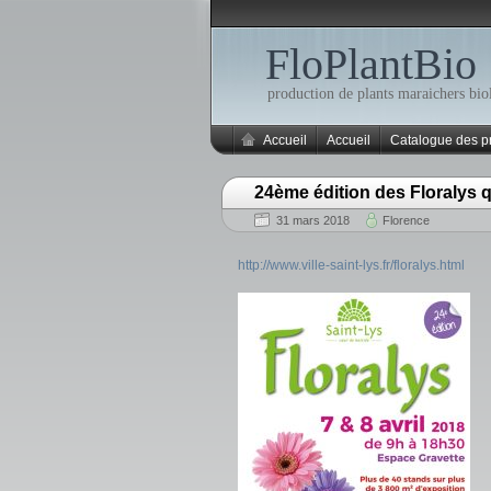
FloPlantBio
production de plants maraichers bio
Accueil
Accueil
Catalogue des p
24ème édition des Floralys qu
31 mars 2018
Florence
http://www.ville-saint-lys.fr/floralys.html