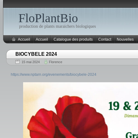
FloPlantBio
production de plants maraichers biologiques
Accueil
Accueil
Catalogue des produits
Contact
Nouvelles
BIOCYBELE 2024
15 mai 2024
Florence
https://www.nptarn.org/evenements/biocybele-2024